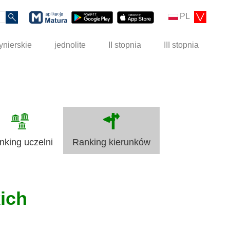
PL
ynierskie
jednolite
II stopnia
III stopnia
nking uczelni
Ranking kierunków
kich