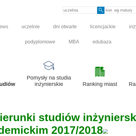
news
uczelnie
dni otwarte
licencjackie
inż
podyplomowe
MBA
edubaza
Pomysły na studia
tudiów
inżynierskie
Ranking miast
Ra
ierunki studiów inżyniers
demickim 2017/2018