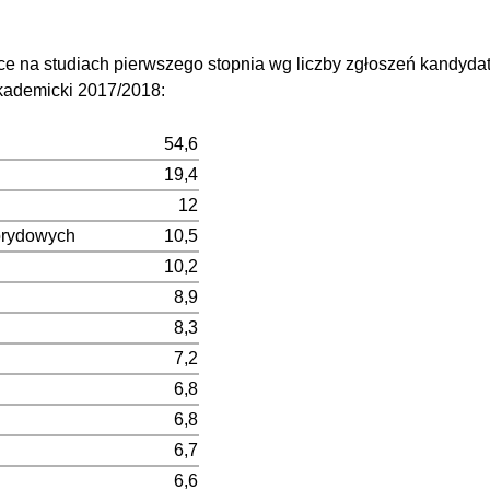
sce na studiach pierwszego stopnia wg liczby zgłoszeń kandyda
 akademicki 2017/2018:
54,6
19,4
12
ybrydowych
10,5
10,2
8,9
8,3
7,2
6,8
6,8
6,7
6,6