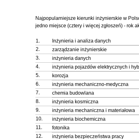
Najpopularniejsze kierunki inżynierskie w Pol
jedno miejsce (cztery i więcej zgłoszeń) - rok
1.
Inżynieria i analiza danych
2.
zarządzanie inżynierskie
3.
inżynieria danych
4.
inżynieria pojazdów elektrycznych i h
5.
korozja
6.
inżynieria mechaniczno-medyczna
7.
chemia budowlana
8.
inżynieria kosmiczna
9.
inżynieria mechaniczna i materiałowa
10.
inżynieria biochemiczna
11.
fotonika
12.
inżynieria bezpieczeństwa pracy