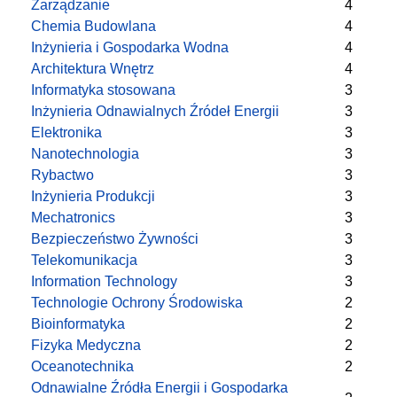
Zarządzanie
4
Chemia Budowlana
4
Inżynieria i Gospodarka Wodna
4
Architektura Wnętrz
4
Informatyka stosowana
3
Inżynieria Odnawialnych Źródeł Energii
3
Elektronika
3
Nanotechnologia
3
Rybactwo
3
Inżynieria Produkcji
3
Mechatronics
3
Bezpieczeństwo Żywności
3
Telekomunikacja
3
Information Technology
3
Technologie Ochrony Środowiska
2
Bioinformatyka
2
Fizyka Medyczna
2
Oceanotechnika
2
Odnawialne Źródła Energii i Gospodarka