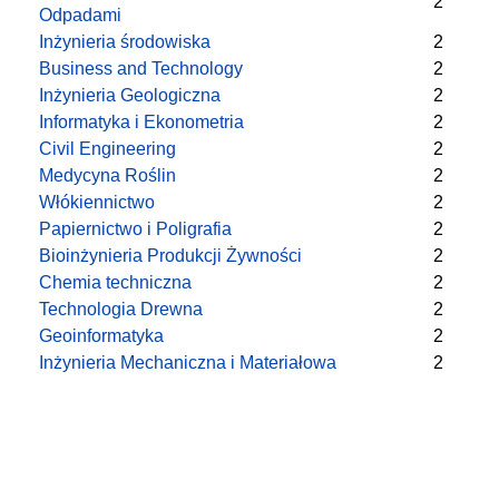
2
Odpadami
Inżynieria środowiska
2
Business and Technology
2
Inżynieria Geologiczna
2
Informatyka i Ekonometria
2
Civil Engineering
2
Medycyna Roślin
2
Włókiennictwo
2
Papiernictwo i Poligrafia
2
Bioinżynieria Produkcji Żywności
2
Chemia techniczna
2
Technologia Drewna
2
Geoinformatyka
2
Inżynieria Mechaniczna i Materiałowa
2