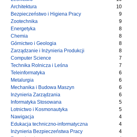
Architektura
10
Bezpieczeństwo i Higiena Pracy
9
Zootechnika
9
Energetyka
8
Chemia
8
Górnictwo i Geologia
8
Zarządzanie i Inżynieria Produkcji
8
Computer Science
7
Technika Rolnicza i Leśna
7
Teleinformatyka
6
Metalurgia
6
Mechanika i Budowa Maszyn
6
Inżynieria Zarządzania
6
Informatyka Stosowana
5
Lotnictwo i Kosmonautyka
5
Nawigacja
4
Edukacja techniczno-informatyczna
4
Inżynieria Bezpieczeństwa Pracy
4