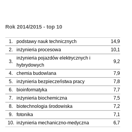
Rok 2014/2015 - top 10
1.
podstawy nauk technicznych
14,9
2.
inżynieria procesowa
10,1
inżynieria pojazdów elektrycznych i
3.
9,2
hybrydowych
4.
chemia budowlana
7,9
5.
inżynieria bezpieczeństwa pracy
7,8
6.
bioinformatyka
7,7
7.
inżynieria biochemiczna
7,5
8.
biotechnologia środowiska
7,2
9.
fotonika
7,1
10.
inżynieria mechaniczno-medyczna
6,7