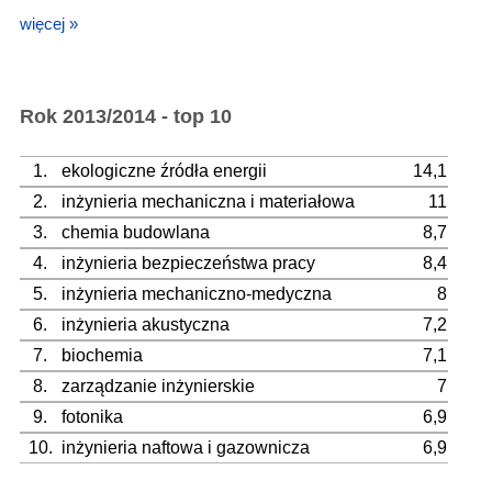
więcej »
Rok 2013/2014 - top 10
1.
ekologiczne źródła energii
14,1
2.
inżynieria mechaniczna i materiałowa
11
3.
chemia budowlana
8,7
4.
inżynieria bezpieczeństwa pracy
8,4
5.
inżynieria mechaniczno-medyczna
8
6.
inżynieria akustyczna
7,2
7.
biochemia
7,1
8.
zarządzanie inżynierskie
7
9.
fotonika
6,9
10.
inżynieria naftowa i gazownicza
6,9