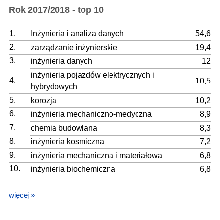
Rok 2017/2018 - top 10
1.
Inżynieria i analiza danych
54,6
2.
zarządzanie inżynierskie
19,4
3.
inżynieria danych
12
inżynieria pojazdów elektrycznych i
4.
10,5
hybrydowych
5.
korozja
10,2
6.
inżynieria mechaniczno-medyczna
8,9
7.
chemia budowlana
8,3
8.
inżynieria kosmiczna
7,2
9.
inżynieria mechaniczna i materiałowa
6,8
10.
inżynieria biochemiczna
6,8
więcej »