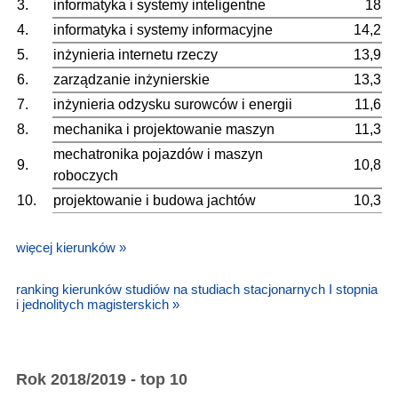
3.
informatyka i systemy inteligentne
18
4.
informatyka i systemy informacyjne
14,2
5.
inżynieria internetu rzeczy
13,9
6.
zarządzanie inżynierskie
13,3
7.
inżynieria odzysku surowców i energii
11,6
8.
mechanika i projektowanie maszyn
11,3
mechatronika pojazdów i maszyn
9.
10,8
roboczych
10.
projektowanie i budowa jachtów
10,3
więcej kierunków »
ranking kierunków studiów na studiach stacjonarnych I stopnia
i jednolitych magisterskich »
Rok 2018/2019 - top 10