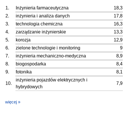
1.
Inżynieria farmaceutyczna
18,3
2.
inżynieria i analiza danych
17,8
3.
technologia chemiczna
16,3
4.
zarządzanie inżynierskie
13,3
5.
korozja
12,9
6.
zielone technologie i monitoring
9
7.
inżynieria mechaniczno-medyczna
8,9
8.
biogospodarka
8,4
9.
fotonika
8,1
inżynieria pojazdów elektrycznych i
10.
7,9
hybrydowych
więcej »