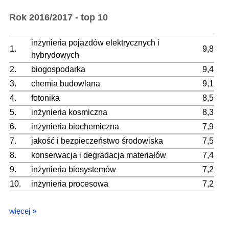
Rok 2016/2017 - top 10
inżynieria pojazdów elektrycznych i
1.
9,8
hybrydowych
2.
biogospodarka
9,4
3.
chemia budowlana
9,1
4.
fotonika
8,5
5.
inżynieria kosmiczna
8,3
6.
inżynieria biochemiczna
7,9
7.
jakość i bezpieczeństwo środowiska
7,5
8.
konserwacja i degradacja materiałów
7,4
9.
inżynieria biosystemów
7,2
10.
inżynieria procesowa
7,2
więcej »