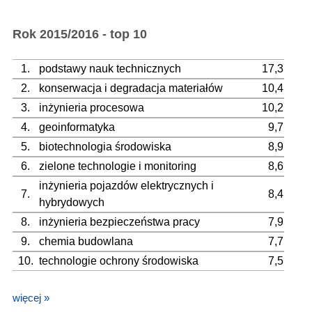
Rok 2015/2016 - top 10
1.
podstawy nauk technicznych
17,3
2.
konserwacja i degradacja materiałów
10,4
3.
inżynieria procesowa
10,2
4.
geoinformatyka
9,7
5.
biotechnologia środowiska
8,9
6.
zielone technologie i monitoring
8,6
inżynieria pojazdów elektrycznych i
7.
8,4
hybrydowych
8.
inżynieria bezpieczeństwa pracy
7,9
9.
chemia budowlana
7,7
10.
technologie ochrony środowiska
7,5
więcej »